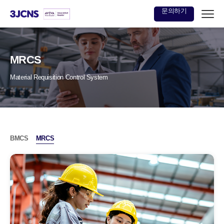
문의하기
본문
바로가기
MRCS
Material Requisition Control System
BMCS
MRCS