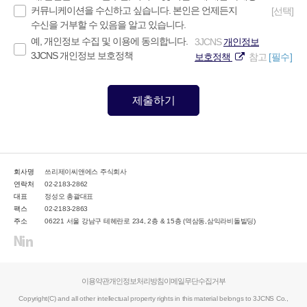
커뮤니케이션을 수신하고 싶습니다. 본인은 언제든지
[선택]
수신을 거부할 수 있음을 알고 있습니다.
예, 개인정보 수집 및 이용에 동의합니다.
3JCNS
개인정보
3JCNS 개인정보 보호정책
보호정책
참고
[필수]
제출하기
회사명
쓰리제이씨앤에스 주식회사
연락처
02-2183-2862
대표
정성오 총괄대표
팩스
02-2183-2863
주소
06221 서울 강남구 테헤란로 234, 2층 & 15층 (역삼동,삼익라비돌빌딩)
이용약관
개인정보처리방침
이메일무단수집거부
Copyright(C) and all other intellectual property rights in this material belongs to 3JCNS Co.,