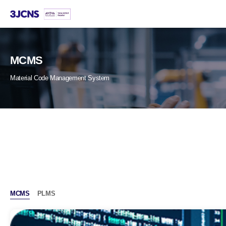
본문
바로가기
MCMS
Material Code Management System
MCMS
PLMS