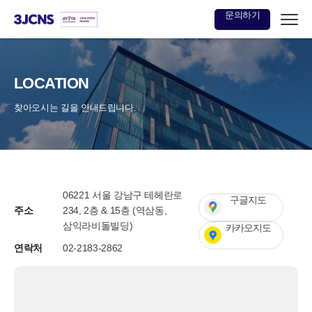
문의하기
본문
바로가기
LOCATION
찾아오시는 길을 안내드립니다.
06221 서울 강남구 테헤란로
구글지도
주소
234, 2층 & 15층 (역삼동,
삼익라비돌빌딩)
카카오지도
연락처
02-2183-2862