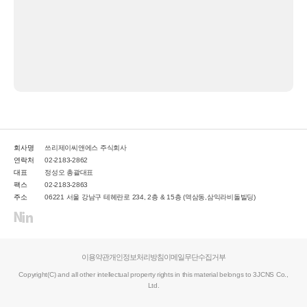
회사명
쓰리제이씨앤에스 주식회사
연락처
02-2183-2862
대표
정성오 총괄대표
팩스
02-2183-2863
주소
06221 서울 강남구 테헤란로 234, 2층 & 15층 (역삼동,삼익라비돌빌딩)
이용약관
개인정보처리방침
이메일무단수집거부
Copyright(C) and all other intellectual property rights in this material belongs to 3JCNS Co.,
Ltd.