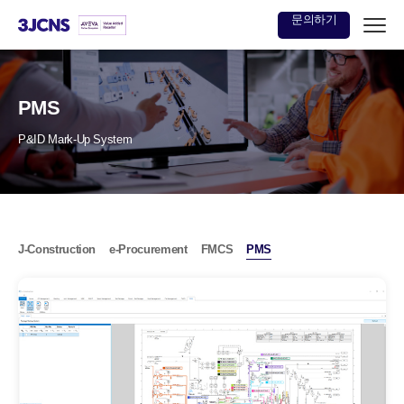
문의하기
본문
바로가기
PMS
P&ID Mark-Up System
J-Construction
e-Procurement
FMCS
PMS