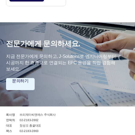
전문가에게 문의하세요.
지금 전문가에게 문의하고, J-Solutions로 엔지니어링부터
시공까지 한 흐름으로 연결되는 EPC 운영을 직접 경험해
보세요.
문의하기
회사명
쓰리제이씨앤에스 주식회사
연락처
02-2183-2862
대표
정성오 총괄대표
팩스
02-2183-2863