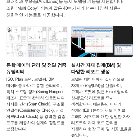
브래킷과 부속품(Ancillaries)을 동시 모델링 기능을 지원합니다.
또한 "Multi Copy" 기능과 같은 40여가지가 넘는 다양한 사용자
친화적인 기능들을 제공합니다.
통합 데이터 관리 및 정밀 검증
실시간 자재 집계(BM) 및
유틸리티
다양한 리포트 생성
ISO, Plan 도면, 모델링, BM
모델링 데이터에서 실시간으로
데이터를 하나로 통합 관리하며,
자재 소요량(BM)을 산출하며,
특히 스프링 행거(Spring Hanger)
고객사 포맷에 맞춘 Excel 형식의
제조사 표준과 완벽히 연동됩니다.
상세/요약 리포트를 즉시
지지물 간격(Span Check), 구조물
생성합니다. 배관뿐만 아니라
연결성(Consistency Check), 간섭
전계장(E&I) 분야에서도 케이블
체크(Clash Check) 등 강력한 검증
트레이 서포트에 대한 정밀한 자재
도구를 제공하여 설계의 정밀도를
리포트와 자재 코드 관리를
보장합니다.
지원하여 현장 구매 및 시공 효율을
높입니다.