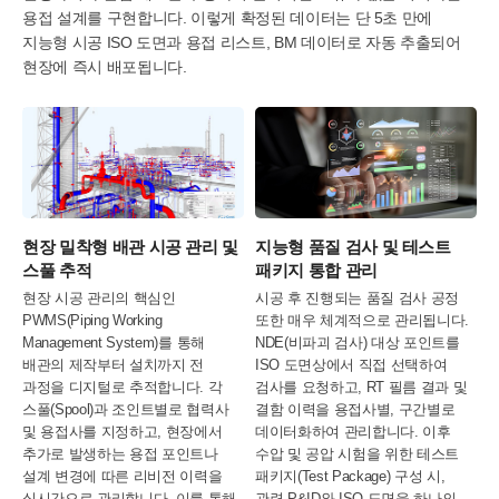
용접 설계를 구현합니다. 이렇게 확정된 데이터는 단 5초 만에
지능형 시공 ISO 도면과 용접 리스트, BM 데이터로 자동 추출되어
현장에 즉시 배포됩니다.
현장 밀착형 배관 시공 관리 및
지능형 품질 검사 및 테스트
스풀 추적
패키지 통합 관리
현장 시공 관리의 핵심인
시공 후 진행되는 품질 검사 공정
PWMS(Piping Working
또한 매우 체계적으로 관리됩니다.
Management System)를 통해
NDE(비파괴 검사) 대상 포인트를
배관의 제작부터 설치까지 전
ISO 도면상에서 직접 선택하여
과정을 디지털로 추적합니다. 각
검사를 요청하고, RT 필름 결과 및
스풀(Spool)과 조인트별로 협력사
결함 이력을 용접사별, 구간별로
및 용접사를 지정하고, 현장에서
데이터화하여 관리합니다. 이후
추가로 발생하는 용접 포인트나
수압 및 공압 시험을 위한 테스트
설계 변경에 따른 리비전 이력을
패키지(Test Package) 구성 시,
실시간으로 관리합니다. 이를 통해
관련 P&ID와 ISO 도면을 하나의