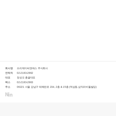
회사명
쓰리제이씨앤에스 주식회사
연락처
02-2183-2862
대표
정성오 총괄대표
팩스
02-2183-2863
주소
06221 서울 강남구 테헤란로 234, 2층 & 15층 (역삼동,삼익라비돌빌딩)